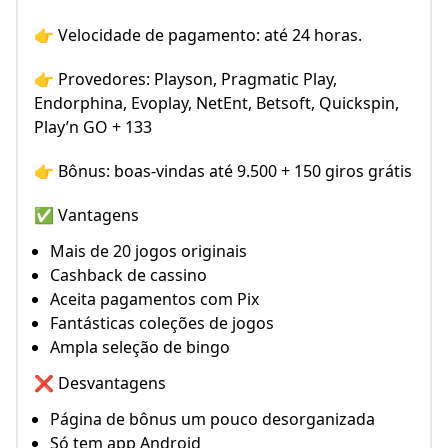
👉 Velocidade de pagamento: até 24 horas.
👉 Provedores: Playson, Pragmatic Play,
Endorphina, Evoplay, NetEnt, Betsoft, Quickspin,
Play’n GO + 133
👉 Bônus: boas-vindas até 9.500 + 150 giros grátis
✅ Vantagens
Mais de 20 jogos originais
Cashback de cassino
Aceita pagamentos com Pix
Fantásticas coleções de jogos
Ampla seleção de bingo
❌ Desvantagens
Página de bônus um pouco desorganizada
Só tem app Android