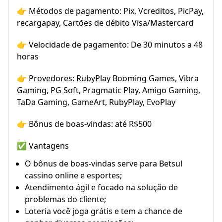
👉 Métodos de pagamento: Pix, Vcreditos, PicPay,
recargapay, Cartões de débito Visa/Mastercard
👉 Velocidade de pagamento: De 30 minutos a 48
horas
👉 Provedores: RubyPlay Booming Games, Vibra
Gaming, PG Soft, Pragmatic Play, Amigo Gaming,
TaDa Gaming, GameArt, RubyPlay, EvoPlay
👉 Bônus de boas-vindas: até R$500
✅ Vantagens
O bônus de boas-vindas serve para Betsul
cassino online e esportes;
Atendimento ágil e focado na solução de
problemas do cliente;
Loteria você joga grátis e tem a chance de