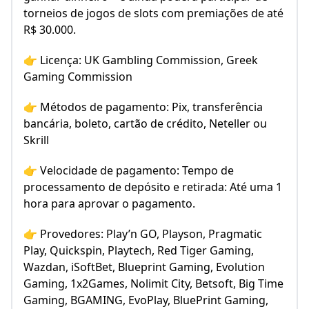
torneios de jogos de slots com premiações de até
R$ 30.000.
👉 Licença: UK Gambling Commission, Greek
Gaming Commission
👉 Métodos de pagamento: Pix, transferência
bancária, boleto, cartão de crédito, Neteller ou
Skrill
👉 Velocidade de pagamento: Tempo de
processamento de depósito e retirada: Até uma 1
hora para aprovar o pagamento.
👉 Provedores: Play’n GO, Playson, Pragmatic
Play, Quickspin, Playtech, Red Tiger Gaming,
Wazdan, iSoftBet, Blueprint Gaming, Evolution
Gaming, 1x2Games, Nolimit City, Betsoft, Big Time
Gaming, BGAMING, EvoPlay, BluePrint Gaming,