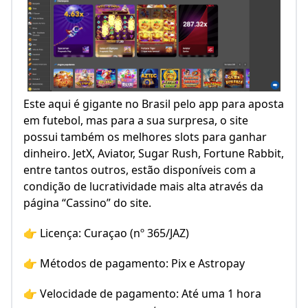
Este aqui é gigante no Brasil pelo app para aposta
em futebol, mas para a sua surpresa, o site
possui também os melhores slots para ganhar
dinheiro. JetX, Aviator, Sugar Rush, Fortune Rabbit,
entre tantos outros, estão disponíveis com a
condição de lucratividade mais alta através da
página “Cassino” do site.
👉 Licença: Curaçao (nº 365/JAZ)
👉 Métodos de pagamento: Pix e Astropay
👉 Velocidade de pagamento: Até uma 1 hora