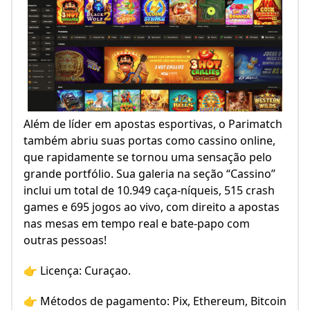
Além de líder em apostas esportivas, o Parimatch
também abriu suas portas como cassino online,
que rapidamente se tornou uma sensação pelo
grande portfólio. Sua galeria na seção “Cassino”
inclui um total de 10.949 caça-níqueis, 515 crash
games e 695 jogos ao vivo, com direito a apostas
nas mesas em tempo real e bate-papo com
outras pessoas!
👉 Licença: Curaçao.
👉 Métodos de pagamento: Pix, Ethereum, Bitcoin