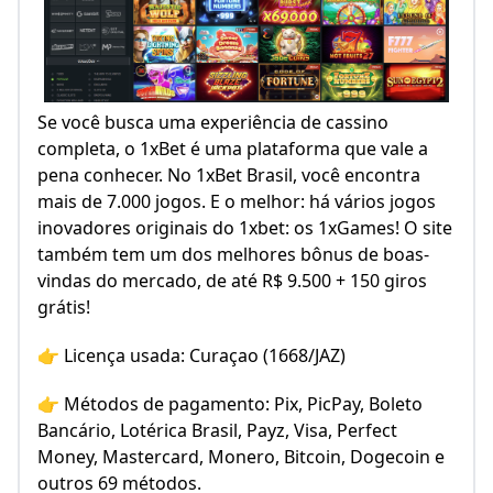
Se você busca uma experiência de cassino
completa, o 1xBet é uma plataforma que vale a
pena conhecer. No 1xBet Brasil, você encontra
mais de 7.000 jogos. E o melhor: há vários jogos
inovadores originais do 1xbet: os 1xGames! O site
também tem um dos melhores bônus de boas-
vindas do mercado, de até R$ 9.500 + 150 giros
grátis!
👉 Licença usada: Curaçao (1668/JAZ)
👉 Métodos de pagamento: Pix, PicPay, Boleto
Bancário, Lotérica Brasil, Payz, Visa, Perfect
Money, Mastercard, Monero, Bitcoin, Dogecoin e
outros 69 métodos.