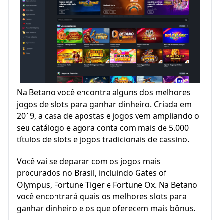
Na Betano você encontra alguns dos melhores
jogos de slots para ganhar dinheiro. Criada em
2019, a casa de apostas e jogos vem ampliando o
seu catálogo e agora conta com mais de 5.000
títulos de slots e jogos tradicionais de cassino.
Você vai se deparar com os jogos mais
procurados no Brasil, incluindo Gates of
Olympus, Fortune Tiger e Fortune Ox. Na Betano
você encontrará quais os melhores slots para
ganhar dinheiro e os que oferecem mais bônus.