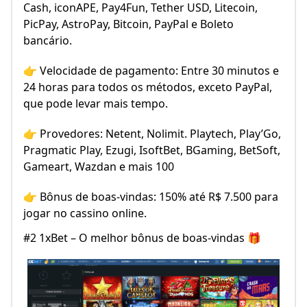
Cash, iconAPE, Pay4Fun, Tether USD, Litecoin,
PicPay, AstroPay, Bitcoin, PayPal e Boleto
bancário.
👉 Velocidade de pagamento: Entre 30 minutos e
24 horas para todos os métodos, exceto PayPal,
que pode levar mais tempo.
👉 Provedores: Netent, Nolimit. Playtech, Play’Go,
Pragmatic Play, Ezugi, IsoftBet, BGaming, BetSoft,
Gameart, Wazdan e mais 100
👉 Bônus de boas-vindas: 150% até R$ 7.500 para
jogar no cassino online.
#2 1xBet – O melhor bônus de boas-vindas 🎁