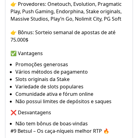
👉 Provedores: Onetouch, Evolution, Pragmatic
Play, Push Gaming, Endorphina, Stake originals,
Massive Studios, Play’n Go, Nolimit City, PG Soft
👉 Bônus: Sorteio semanal de apostas de até
75.000$
✅ Vantagens
Promoções generosas
Vários métodos de pagamento
Slots originais da Stake
Variedade de slots populares
Comunidade ativa e fórum online
Não possui limites de depósitos e saques
❌ Desvantagens
Não tem bônus de boas-vindas
#9 Betsul – Os caça-níqueis melhor RTP 🔥