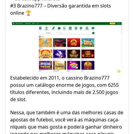
#3 Brazino777 – Diversão garantida em slots
online 🏆
Estabelecido em 2011, o cassino Brazino777
possui um catálogo enorme de jogos, com 6255
títulos diferentes, incluindo mais de 2.500 jogos
de slot.
Nessa, que também é uma das melhores casas de
apostas de futebol, você verá as máquinas caça-
níqueis que mais gosta e poderá ganhar dinheiro