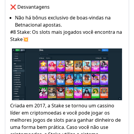
❌ Desvantagens
Não há bônus exclusivo de boas-vindas na
Betnacional apostas.
#8 Stake: Os slots mais jogados você encontra na
Stake💥
Criada em 2017, a Stake se tornou um cassino
líder em criptomoedas e você pode jogar os
melhores jogos de slots para ganhar dinheiro de
uma forma bem prática. Caso você não use