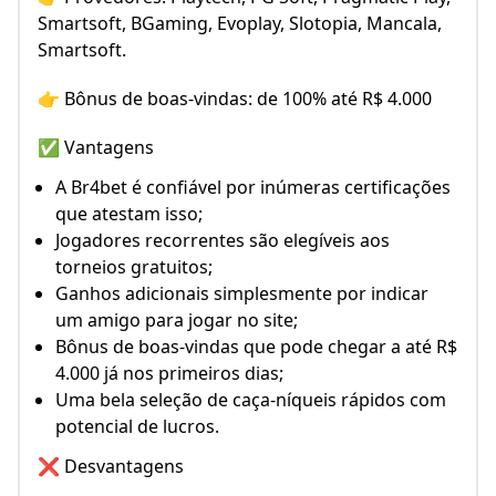
Smartsoft, BGaming, Evoplay, Slotopia, Mancala,
Smartsoft.
👉 Bônus de boas-vindas: de 100% até R$ 4.000
✅ Vantagens
A Br4bet é confiável por inúmeras certificações
que atestam isso;
Jogadores recorrentes são elegíveis aos
torneios gratuitos;
Ganhos adicionais simplesmente por indicar
um amigo para jogar no site;
Bônus de boas-vindas que pode chegar a até R$
4.000 já nos primeiros dias;
Uma bela seleção de caça-níqueis rápidos com
potencial de lucros.
❌ Desvantagens