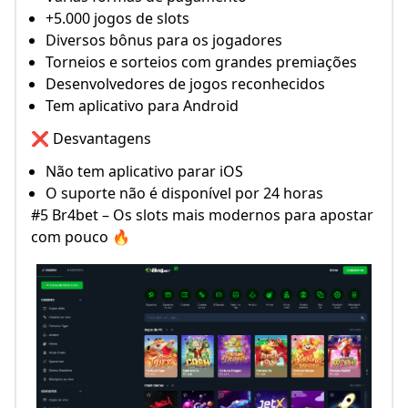
+5.000 jogos de slots
Diversos bônus para os jogadores
Torneios e sorteios com grandes premiações
Desenvolvedores de jogos reconhecidos
Tem aplicativo para Android
❌ Desvantagens
Não tem aplicativo parar iOS
O suporte não é disponível por 24 horas
#5 Br4bet – Os slots mais modernos para apostar
com pouco 🔥