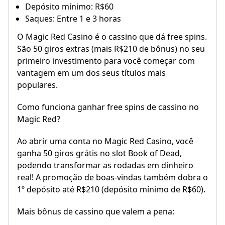
Depósito mínimo: R$60
Saques: Entre 1 e 3 horas
O Magic Red Casino é o cassino que dá free spins.
São 50 giros extras (mais R$210 de bônus) no seu
primeiro investimento para você começar com
vantagem em um dos seus títulos mais
populares.
Como funciona ganhar free spins de cassino no
Magic Red?
Ao abrir uma conta no Magic Red Casino, você
ganha 50 giros grátis no slot Book of Dead,
podendo transformar as rodadas em dinheiro
real! A promoção de boas-vindas também dobra o
1º depósito até R$210 (depósito mínimo de R$60).
Mais bônus de cassino que valem a pena: