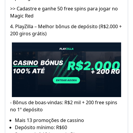
>> Cadastre e ganhe 50 free spins para jogar no
Magic Red
4. PlayZilla – Melhor bônus de depósito (R$2.000 +
200 giros grátis)
- Bônus de boas-vindas: R$2 mil + 200 free spins
no 1º depósito
Mais 13 promoções de cassino
Depósito mínimo: R$60