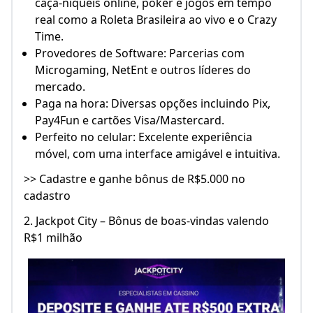
caça-níqueis online, poker e jogos em tempo
real como a Roleta Brasileira ao vivo e o Crazy
Time.
Provedores de Software: Parcerias com
Microgaming, NetEnt e outros líderes do
mercado.
Paga na hora: Diversas opções incluindo Pix,
Pay4Fun e cartões Visa/Mastercard.
Perfeito no celular: Excelente experiência
móvel, com uma interface amigável e intuitiva.
>> Cadastre e ganhe bônus de R$5.000 no
cadastro
2. Jackpot City – Bônus de boas-vindas valendo
R$1 milhão