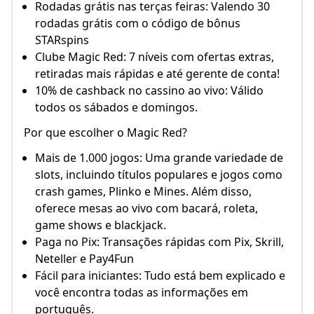
Rodadas grátis nas terças feiras: Valendo 30
rodadas grátis com o código de bônus
STARspins
Clube Magic Red: 7 níveis com ofertas extras,
retiradas mais rápidas e até gerente de conta!
10% de cashback no cassino ao vivo: Válido
todos os sábados e domingos.
Por que escolher o Magic Red?
Mais de 1.000 jogos: Uma grande variedade de
slots, incluindo títulos populares e jogos como
crash games, Plinko e Mines. Além disso,
oferece mesas ao vivo com bacará, roleta,
game shows e blackjack.
Paga no Pix: Transações rápidas com Pix, Skrill,
Neteller e Pay4Fun
Fácil para iniciantes: Tudo está bem explicado e
você encontra todas as informações em
português.