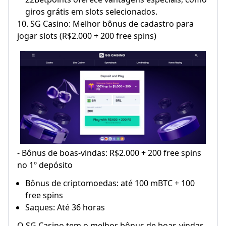
giros grátis em slots selecionados.
10. SG Casino: Melhor bônus de cadastro para
jogar slots (R$2.000 + 200 free spins)
- Bônus de boas-vindas: R$2.000 + 200 free spins
no 1º depósito
Bônus de criptomoedas: até 100 mBTC + 100
free spins
Saques: Até 36 horas
O SG Casino tem o melhor bônus de boas-vindas