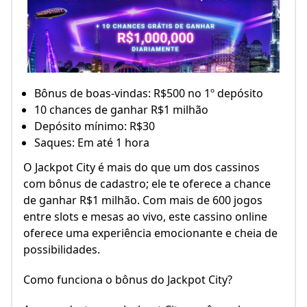
Bônus de boas-vindas: R$500 no 1º depósito
10 chances de ganhar R$1 milhão
Depósito mínimo: R$30
Saques: Em até 1 hora
O Jackpot City é mais do que um dos cassinos
com bônus de cadastro; ele te oferece a chance
de ganhar R$1 milhão. Com mais de 600 jogos
entre slots e mesas ao vivo, este cassino online
oferece uma experiência emocionante e cheia de
possibilidades.
Como funciona o bônus do Jackpot City?