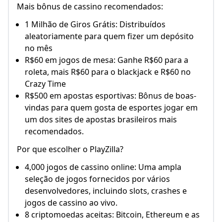
Mais bônus de cassino recomendados:
1 Milhão de Giros Grátis: Distribuídos
aleatoriamente para quem fizer um depósito
no mês
R$60 em jogos de mesa: Ganhe R$60 para a
roleta, mais R$60 para o blackjack e R$60 no
Crazy Time
R$500 em apostas esportivas: Bônus de boas-
vindas para quem gosta de esportes jogar em
um dos sites de apostas brasileiros mais
recomendados.
Por que escolher o PlayZilla?
4,000 jogos de cassino online: Uma ampla
seleção de jogos fornecidos por vários
desenvolvedores, incluindo slots, crashes e
jogos de cassino ao vivo.
8 criptomoedas aceitas: Bitcoin, Ethereum e as