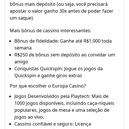
bônus mais depósito (ou seja, você precisará
apostar o valor ganho 30x antes de poder fazer
um saque).
Mais bônus de cassino interessantes:
Bônus de fidelidade: Ganhe até R$1.000 toda
semana
R$250 de bônus sem depósito ao convidar um
amigo
Conquistas Quickspin: Jogue os jogos da
Quickspin e ganhe giros extras
Por que escolher o Europa Casino?
Jogos Desenvolvidos pela Playtech: Mais de
1000 jogos disponíveis, incluindo caça-níqueis
populares, jogos de mesa e uma seleção de
jogos ao vivo.
Cassino confiável e seguro: Licença